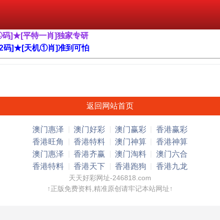
④码]★[平特一肖]独家专研
12码]★[天机①肖]准到可怕
返回网站首页
澳门惠泽
澳门好彩
澳门赢彩
香港赢彩
香港旺角
香港特料
澳门神算
香港神算
澳门惠泽
香港齐赢
澳门淘料
澳门六合
香港特料
香港天下
香港跑狗
香港九龙
天天好彩网址-246818.com
↑正版免费资料,精准原创请牢记本站网址↑