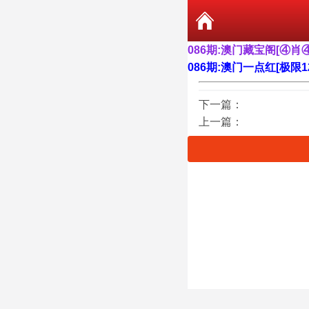
086期:澳门藏宝阁[④肖
086期:澳门一点红[极限
下一篇：
上一篇：