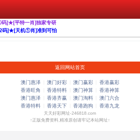
④码]★[平特一肖]独家专研
12码]★[天机①肖]准到可怕
返回网站首页
澳门惠泽
澳门好彩
澳门赢彩
香港赢彩
香港旺角
香港特料
澳门神算
香港神算
澳门惠泽
香港齐赢
澳门淘料
澳门六合
香港特料
香港天下
香港跑狗
香港九龙
天天好彩网址-246818.com
↑正版免费资料,精准原创请牢记本站网址↑