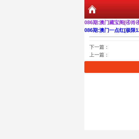
086期:澳门藏宝阁[④肖
086期:澳门一点红[极限
下一篇：
上一篇：