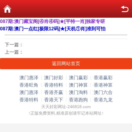
087期:澳门藏宝阁[④肖④码]★[平特一肖]独家专研
087期:澳门一点红[极限12码]★[天机①肖]准到可怕
下一篇：
上一篇：
返回网站首页
澳门惠泽
澳门好彩
澳门赢彩
香港赢彩
香港旺角
香港特料
澳门神算
香港神算
澳门惠泽
香港齐赢
澳门淘料
澳门六合
香港特料
香港天下
香港跑狗
香港九龙
天天好彩网址-246818.com
↑正版免费资料,精准原创请牢记本站网址↑