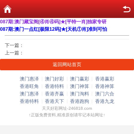
087期:澳门藏宝阁[④肖④码]★[平特一肖]独家专研
087期:澳门一点红[极限12码]★[天机①肖]准到可怕
下一篇：
上一篇：
返回网站首页
澳门惠泽
澳门好彩
澳门赢彩
香港赢彩
香港旺角
香港特料
澳门神算
香港神算
澳门惠泽
香港齐赢
澳门淘料
澳门六合
香港特料
香港天下
香港跑狗
香港九龙
天天好彩网址-246818.com
↑正版免费资料,精准原创请牢记本站网址↑