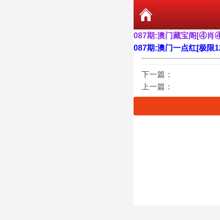
087期:澳门藏宝阁[④肖
087期:澳门一点红[极限
下一篇：
上一篇：