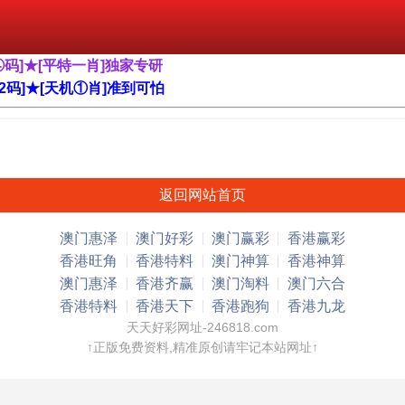
④码]★[平特一肖]独家专研
12码]★[天机①肖]准到可怕
返回网站首页
澳门惠泽
澳门好彩
澳门赢彩
香港赢彩
香港旺角
香港特料
澳门神算
香港神算
澳门惠泽
香港齐赢
澳门淘料
澳门六合
香港特料
香港天下
香港跑狗
香港九龙
天天好彩网址-246818.com
↑正版免费资料,精准原创请牢记本站网址↑