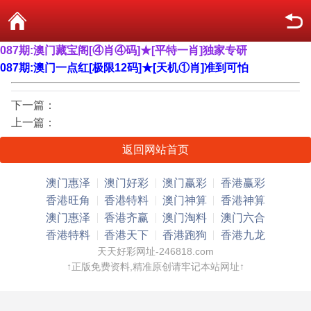
087期:澳门藏宝阁[④肖④码]★[平特一肖]独家专研
087期:澳门一点红[极限12码]★[天机①肖]准到可怕
下一篇：
上一篇：
返回网站首页
澳门惠泽
澳门好彩
澳门赢彩
香港赢彩
香港旺角
香港特料
澳门神算
香港神算
澳门惠泽
香港齐赢
澳门淘料
澳门六合
香港特料
香港天下
香港跑狗
香港九龙
天天好彩网址-246818.com
↑正版免费资料,精准原创请牢记本站网址↑