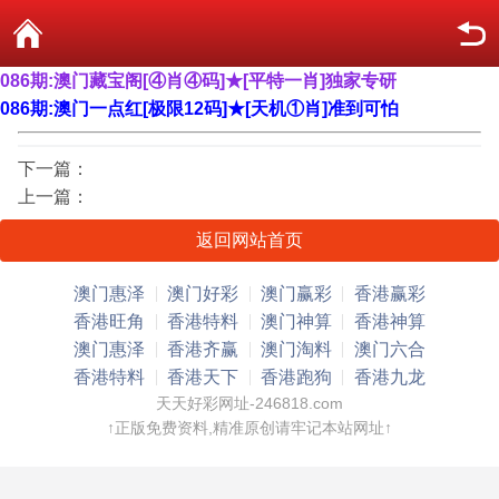
086期:澳门藏宝阁[④肖④码]★[平特一肖]独家专研
086期:澳门一点红[极限12码]★[天机①肖]准到可怕
下一篇：
上一篇：
返回网站首页
澳门惠泽
澳门好彩
澳门赢彩
香港赢彩
香港旺角
香港特料
澳门神算
香港神算
澳门惠泽
香港齐赢
澳门淘料
澳门六合
香港特料
香港天下
香港跑狗
香港九龙
天天好彩网址-246818.com
↑正版免费资料,精准原创请牢记本站网址↑