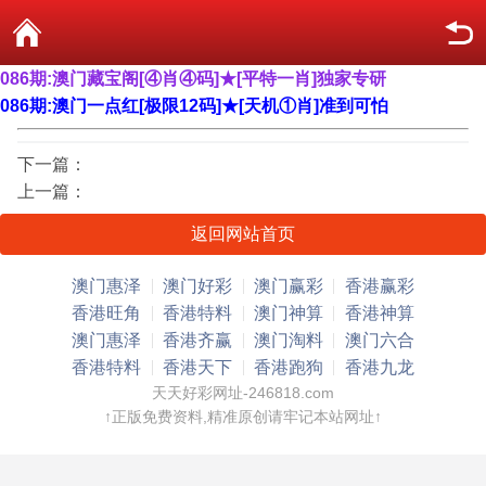
086期:澳门藏宝阁[④肖④码]★[平特一肖]独家专研
086期:澳门一点红[极限12码]★[天机①肖]准到可怕
下一篇：
上一篇：
返回网站首页
澳门惠泽
澳门好彩
澳门赢彩
香港赢彩
香港旺角
香港特料
澳门神算
香港神算
澳门惠泽
香港齐赢
澳门淘料
澳门六合
香港特料
香港天下
香港跑狗
香港九龙
天天好彩网址-246818.com
↑正版免费资料,精准原创请牢记本站网址↑