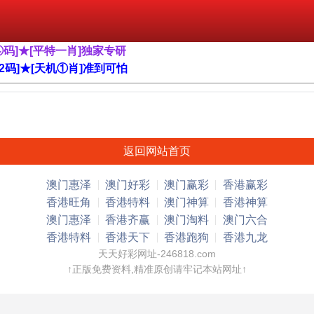
④码]★[平特一肖]独家专研
12码]★[天机①肖]准到可怕
返回网站首页
澳门惠泽
澳门好彩
澳门赢彩
香港赢彩
香港旺角
香港特料
澳门神算
香港神算
澳门惠泽
香港齐赢
澳门淘料
澳门六合
香港特料
香港天下
香港跑狗
香港九龙
天天好彩网址-246818.com
↑正版免费资料,精准原创请牢记本站网址↑