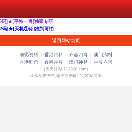
④码]★[平特一肖]独家专研
12码]★[天机①肖]准到可怕
返回网站首页
澳彩资料
香港特料
齐赢四肖
澳门淘料
香港旺角
香港神算
澳门神算
神算六肖
[天天好彩-712828.com]
↑正版免费资料,精准原创请牢记本站网址↑