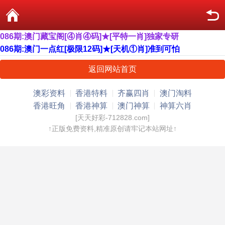
086期:澳门藏宝阁[④肖④码]★[平特一肖]独家专研
086期:澳门一点红[极限12码]★[天机①肖]准到可怕
返回网站首页
澳彩资料
香港特料
齐赢四肖
澳门淘料
香港旺角
香港神算
澳门神算
神算六肖
[天天好彩-712828.com]
↑正版免费资料,精准原创请牢记本站网址↑