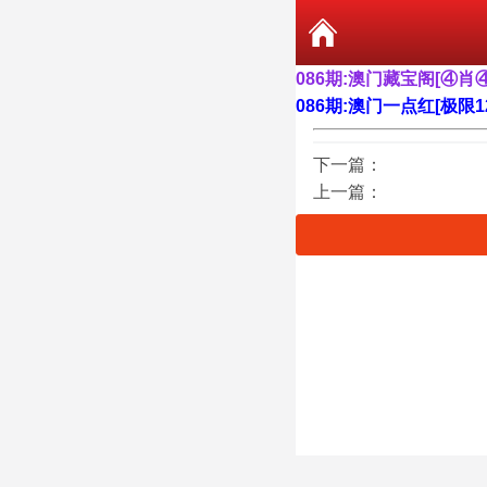
086期:澳门藏宝阁[④肖
086期:澳门一点红[极限
下一篇：
上一篇：