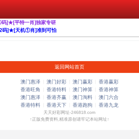
④码]★[平特一肖]独家专研
12码]★[天机①肖]准到可怕
返回网站首页
澳门惠泽
澳门好彩
澳门赢彩
香港赢彩
香港旺角
香港特料
澳门神算
香港神算
澳门惠泽
香港齐赢
澳门淘料
澳门六合
香港特料
香港天下
香港跑狗
香港九龙
天天好彩网址-246818.com
↑正版免费资料,精准原创请牢记本站网址↑