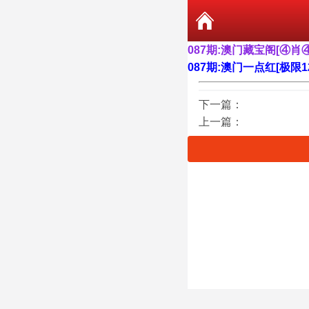
087期:澳门藏宝阁[④肖
087期:澳门一点红[极限
下一篇：
上一篇：