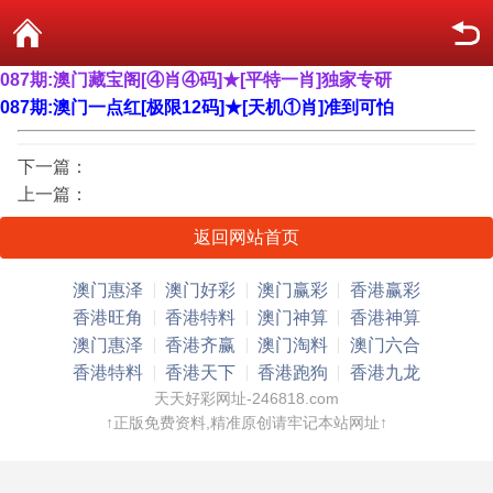
087期:澳门藏宝阁[④肖④码]★[平特一肖]独家专研
087期:澳门一点红[极限12码]★[天机①肖]准到可怕
下一篇：
上一篇：
返回网站首页
澳门惠泽
澳门好彩
澳门赢彩
香港赢彩
香港旺角
香港特料
澳门神算
香港神算
澳门惠泽
香港齐赢
澳门淘料
澳门六合
香港特料
香港天下
香港跑狗
香港九龙
天天好彩网址-246818.com
↑正版免费资料,精准原创请牢记本站网址↑