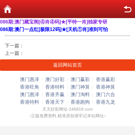
086期:澳门藏宝阁[④肖④码]★[平特一肖]独家专研
086期:澳门一点红[极限12码]★[天机①肖]准到可怕
下一篇：
上一篇：
返回网站首页
澳门惠泽
澳门好彩
澳门赢彩
香港赢彩
香港旺角
香港特料
澳门神算
香港神算
澳门惠泽
香港齐赢
澳门淘料
澳门六合
香港特料
香港天下
香港跑狗
香港九龙
天天好彩网址-246818.com
↑正版免费资料,精准原创请牢记本站网址↑