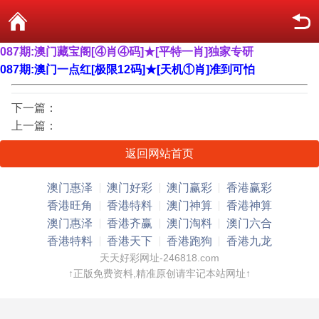
087期:澳门藏宝阁[④肖④码]★[平特一肖]独家专研
087期:澳门一点红[极限12码]★[天机①肖]准到可怕
下一篇：
上一篇：
返回网站首页
澳门惠泽
澳门好彩
澳门赢彩
香港赢彩
香港旺角
香港特料
澳门神算
香港神算
澳门惠泽
香港齐赢
澳门淘料
澳门六合
香港特料
香港天下
香港跑狗
香港九龙
天天好彩网址-246818.com
↑正版免费资料,精准原创请牢记本站网址↑