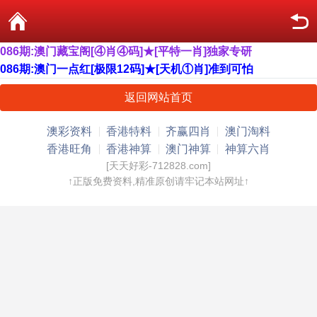
086期:澳门藏宝阁[④肖④码]★[平特一肖]独家专研
086期:澳门一点红[极限12码]★[天机①肖]准到可怕
返回网站首页
澳彩资料
香港特料
齐赢四肖
澳门淘料
香港旺角
香港神算
澳门神算
神算六肖
[天天好彩-712828.com]
↑正版免费资料,精准原创请牢记本站网址↑