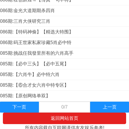
086期:金光大道期期杀四肖
086期:三肖大侠研究三肖
086期:【特码神偷】【精选大特围】
086期:码王世家私家珍藏5肖必中特
085期:挑战任我發里所有的六肖高手
085期:【必中三头】【必中五尾】
085期:【六肖牛】必中特六肖
085期:【⑥合才女六肖中特专区】
085期:【原创网络单双】
下一页
0/7
上一页
返回网站首页
所有内容载自互联网谨供友友娱乐参考!