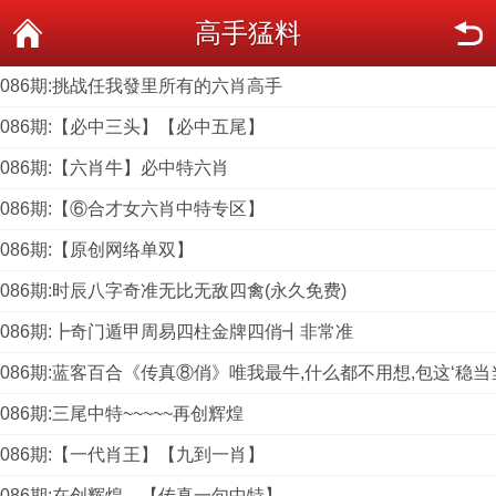
高手猛料
086期:挑战任我發里所有的六肖高手
086期:【必中三头】【必中五尾】
086期:【六肖牛】必中特六肖
086期:【⑥合才女六肖中特专区】
086期:【原创网络单双】
086期:时辰八字奇准无比无敌四禽(永久免费)
086期:┣奇门遁甲周易四柱金牌四俏┫非常准
086期:蓝客百合《传真⑧俏》唯我最牛,什么都不用想,包这‘稳当
086期:三尾中特~~~~~再创辉煌
086期:【一代肖王】【九到一肖】
086期:在创辉煌→【传真一句中特】