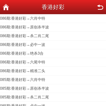
香港好彩
086期:香港好彩→六肖中特
086期:香港好彩→原创杀半波
086期:香港好彩→杀二肖二尾
086期:香港好彩→必中一波
086期:香港好彩→绝杀3合
086期:香港好彩→六尾中特
086期:香港好彩→精准二头
085期:香港好彩→六肖中特
085期:香港好彩→原创杀半波
085期:香港好彩→杀二肖二尾
085期:香港好彩→必中一波