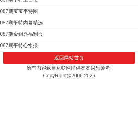
087期宝宝平特图
087期平特内幕精选
087期金钥匙福利报
087期平特心水报
返回网站首页
所有内容载自互联网谨供友友娱乐参考!
CopyRight@2006-2026