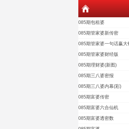
085期包租婆
085期管家婆新传密
085期管家婆一句话赢大
085期管家婆财经版
085期理财婆(新图)
085期三八婆密报
085期三八婆内幕(彩)
085期富婆传密
085期富婆六合仙机
085期富婆透密数
085期富婆