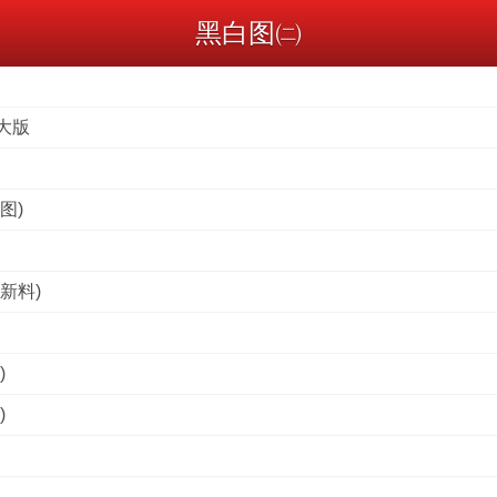
黑白图㈡
大版
图)
新料)
)
)