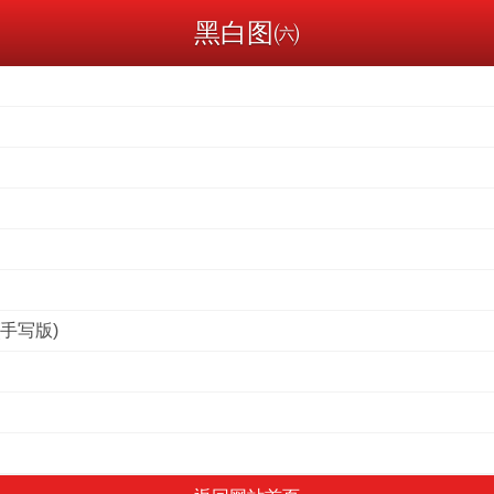
黑白图㈥
手写版)