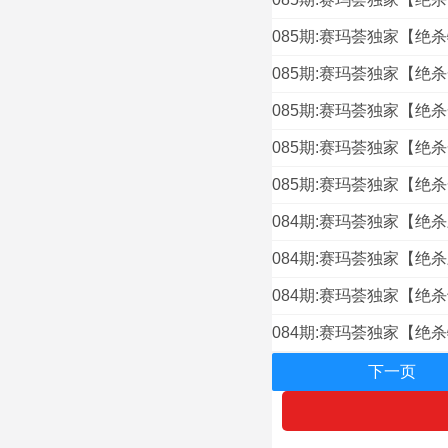
085期:赛玛荟独家【绝
085期:赛玛荟独家【绝
085期:赛玛荟独家【绝
085期:赛玛荟独家【绝
085期:赛玛荟独家【绝
084期:赛玛荟独家【绝
084期:赛玛荟独家【绝
084期:赛玛荟独家【绝
084期:赛玛荟独家【绝
下一页