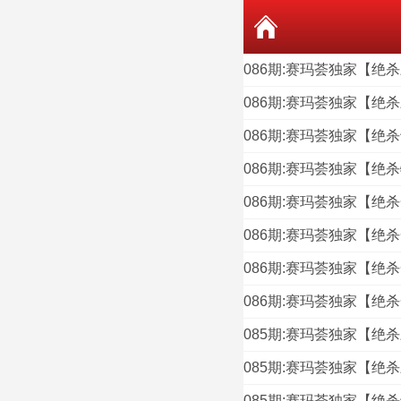
086期:赛玛荟独家【绝
086期:赛玛荟独家【绝
086期:赛玛荟独家【绝
086期:赛玛荟独家【绝
086期:赛玛荟独家【绝
086期:赛玛荟独家【绝
086期:赛玛荟独家【绝
086期:赛玛荟独家【绝
085期:赛玛荟独家【绝
085期:赛玛荟独家【绝
085期:赛玛荟独家【绝