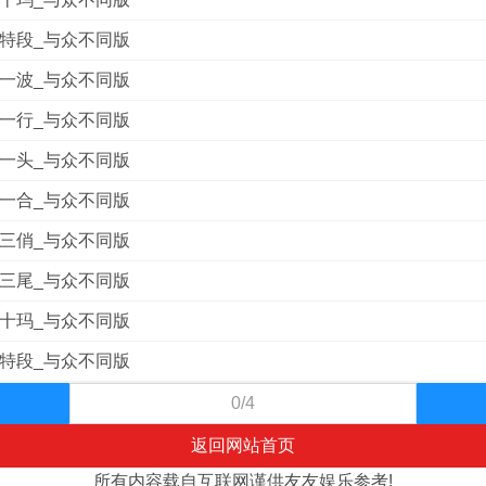
杀特段_与众不同版
杀一波_与众不同版
杀一行_与众不同版
杀一头_与众不同版
杀一合_与众不同版
杀三俏_与众不同版
杀三尾_与众不同版
杀十玛_与众不同版
杀特段_与众不同版
0/4
返回网站首页
所有内容载自互联网谨供友友娱乐参考!