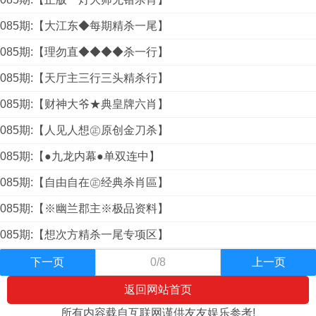
085期:【大江东◆每期精杀一尾】
085期:【理勿直◆◆◆◆杀一行】
085期:【天厅主三行三头精杀行】
085期:【财神大爷★典皇牌六肖】
085期:【人见人想㊣原创金刀杀】
085期:【●九龙内幕●单双连中】
085期:【自由自在㊣经典杀肖區】
085期:【※幽兰郡主※极品资料】
085期:【想次方精杀一尾专项区】
下一页
0/8
上一页
返回网站首页
所有内容载自互联网谨供友友娱乐参考!