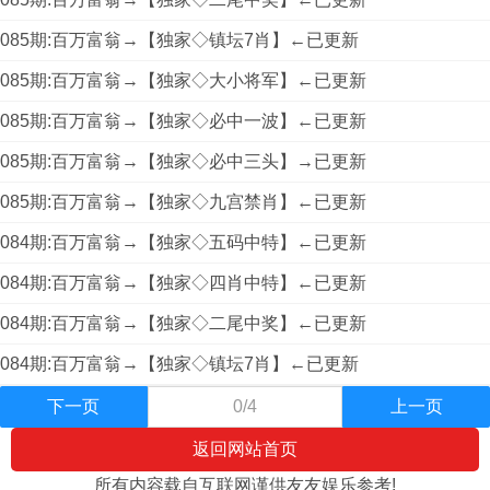
085期:百万富翁→【独家◇镇坛7肖】←已更新
085期:百万富翁→【独家◇大小将军】←已更新
085期:百万富翁→【独家◇必中一波】←已更新
085期:百万富翁→【独家◇必中三头】→已更新
085期:百万富翁→【独家◇九宫禁肖】←已更新
084期:百万富翁→【独家◇五码中特】←已更新
084期:百万富翁→【独家◇四肖中特】←已更新
084期:百万富翁→【独家◇二尾中奖】←已更新
084期:百万富翁→【独家◇镇坛7肖】←已更新
下一页
0/4
上一页
返回网站首页
所有内容载自互联网谨供友友娱乐参考!