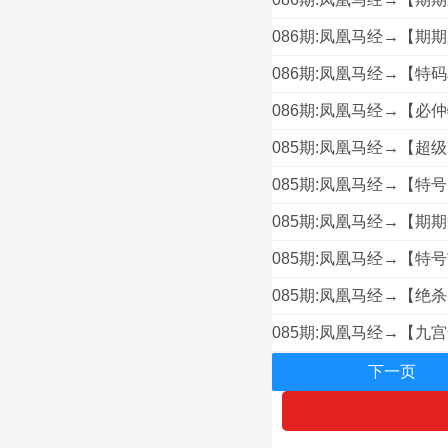
086期:凤凰马经→【期
086期:凤凰马经→【特
086期:凤凰马经→【必
085期:凤凰马经→【超
085期:凤凰马经→【特
085期:凤凰马经→【期
085期:凤凰马经→【特
085期:凤凰马经→【绝
085期:凤凰马经→【九
下一页