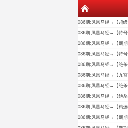
086期:凤凰马经→【超
086期:凤凰马经→【特
086期:凤凰马经→【期
086期:凤凰马经→【特
086期:凤凰马经→【绝
086期:凤凰马经→【九
086期:凤凰马经→【绝
086期:凤凰马经→【绝
086期:凤凰马经→【精
086期:凤凰马经→【期
086期:凤凰马经→【期