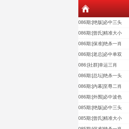
086期:[绝版]必中三头
086期:[曾氏]精准大小
086期:[保准]绝杀一肖
086期:[老总]必中单双
086:[社群]幸运三肖
086期:[总坛]绝杀一头
086期:[内幕]至尊二肖
086期:[外围]必中波色
085期:[绝版]必中三头
085期:[曾氏]精准大小
085期:[保准]绝杀一肖