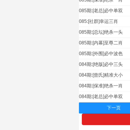
085期:[老总]必中单双
085:[社群]幸运三肖
085期:[总坛]绝杀一头
085期:[内幕]至尊二肖
085期:[外围]必中波色
084期:[绝版]必中三头
084期:[曾氏]精准大小
084期:[保准]绝杀一肖
084期:[老总]必中单双
下一页