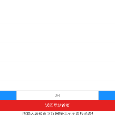
0/4
返回网站首页
所有内容载自互联网谨供友友娱乐参考!