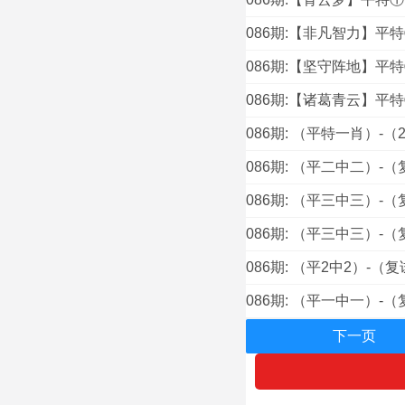
086期:【非凡智力】平
086期:【坚守阵地】平
086期:【诸葛青云】平
086期: （平特一肖）-
086期: （平二中二）-
086期: （平三中三）-
086期: （平三中三）-
086期: （平2中2）-
086期: （平一中一）-
下一页