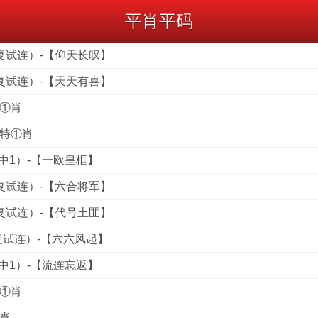
平肖平码
（复试连）-【仰天长叹】
（复试连）-【天天有喜】
特①肖
平特①肖
2中1）-【一欧皇框】
（复试连）-【六合将军】
（复试连）-【代号土匪】
（复试连）-【六六风起】
2中1）-【流连忘返】
特①肖
①肖