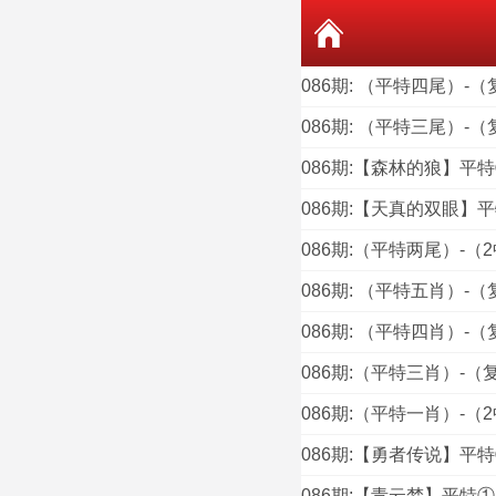
086期: （平特四尾）-
086期: （平特三尾）-
086期:【森林的狼】平
086期:【天真的双眼】
086期:（平特两尾）-（
086期: （平特五肖）-
086期: （平特四肖）-
086期:（平特三肖）-
086期:（平特一肖）-（
086期:【勇者传说】平
086期:【青云梦】平特